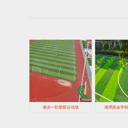
湘乡一职塑胶运动场
湘潭葩金学