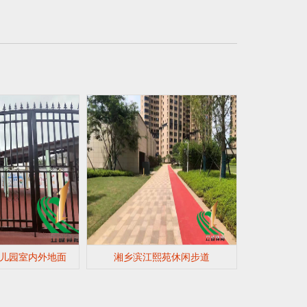
儿园室内外地面
湘乡滨江熙苑休闲步道