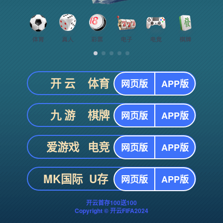
VIP
体育
送28
VIP
棋牌
VIP
开 云
体育
网页版
APP版
送28
电竞
U取
九 游
棋牌
网页版
APP版
VIP
U存
爱游戏
电竞
网页版
APP版
U取
MK国际
U存
网页版
APP版
开云首存100送100
Copyright © 开云FIFA2024